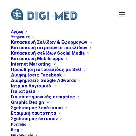
Αρχική
Υπηρεσιες
Κατασκευή Σελίδων & Εφαρμογών
ti-mporei-na-petyxei-ena-iatriko-site
Κατασκευή ιατρικών ιστοσελίδων
Home
Web Design
Τι μπορεί να επιτύχει ένα ιατρικό site;
Κατασκευή σελίδων Social Media
Κατασκευή Mobile apps
ti-mporei-na-petyxei-ena-iatriko-site
Internet Marketing
Προώθηση ιστοσελίδας με SEO
Διαφημίσεις Facebook
Διαφημίσεις Google Adwords
Ιατρικό Λογισμικό
Για ιατρεία
Για επιστημονικές εταιρείες
Graphic Design
Σχεδιασμός λογότυπου
Εταιρική ταυτότητα
Σχεδιασμός έντυπων
Portfolio
Blog
Επικοινωνία