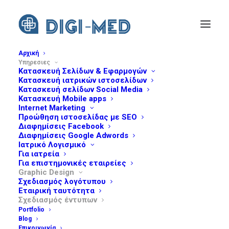
Αρχική
Υπηρεσιες
Κατασκευή Σελίδων & Εφαρμογών
Κατασκευή ιατρικών ιστοσελίδων
Κατασκευή σελίδων Social Media
Κατασκευή Mobile apps
Internet Marketing
ΣΧΕΔΙΑΣΜΌΣ
Προώθηση ιστοσελίδας με SEO
Διαφημίσεις Facebook
Διαφημίσεις Google Adwords
ΕΝΤΎΠΩΝ
Ιατρικό Λογισμικό
Για ιατρεία
Για επιστημονικές εταιρείες
Graphic Design
Σχεδιασμός λογότυπου
Εταιρική ταυτότητα
Τα διαφημιστικά έντυπα αποτελούν το
Σχεδιασμός έντυπων
Portfolio
κατεξοχήν μέσο επικοινωνίας και προβολής
Blog
μιας ιατρικής υπηρεσίας ή μιας ιατρικής
Επικοινωνία