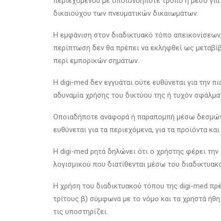
περιεχομένου με οποιονδήποτε τρόπο ή μέσο για 
δικαιούχου των πνευματικών δικαιωμάτων.
Η εμφάνιση στον διαδικτυακό τόπο απεικονίσεων,
περίπτωση δεν θα πρέπει να εκληφθεί ως μεταβί
περί εμπορικών σημάτων.
Η digi-med δεν εγγυάται ούτε ευθύνεται για την 
αδυναμία χρήσης του δικτύου της ή τυχόν σφάλμ
Οποιαδήποτε αναφορά ή παραπομπή μέσω δεσμών (l
ευθύνεται για τα περιεχόμενα, για τα προϊόντα κ
Η digi-med ρητά δηλώνει ότι ο χρήστης φέρει τη
λογισμικού που διατίθενται μέσω του διαδικτυακ
Η χρήση του διαδικτυακού τόπου της digi-med πρέ
τρίτους β) σύμφωνα με το νόμο και τα χρηστά ήθη
τις υποστηρίζει.