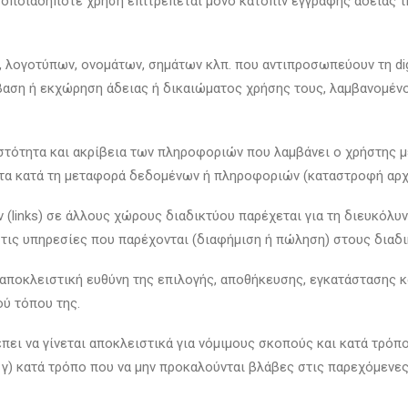
οποιαδήποτε χρήση επιτρέπεται μόνο κατόπιν έγγραφης άδειας τη
 λογοτύπων, ονομάτων, σημάτων κλπ. που αντιπροσωπεύουν τη dig
βαση ή εκχώρηση άδειας ή δικαιώματος χρήσης τους, λαμβανομένο
πιστότητα και ακρίβεια των πληροφοριών που λαμβάνει ο χρήστης 
ατα κατά τη μεταφορά δεδομένων ή πληροφοριών (καταστροφή αρχε
inks) σε άλλους χώρους διαδικτύου παρέχεται για τη διευκόλυνσ
αι τις υπηρεσίες που παρέχονται (διαφήμιση ή πώληση) στους δια
ν αποκλειστική ευθύνη της επιλογής, αποθήκευσης, εγκατάστασης 
ού τόπου της.
πει να γίνεται αποκλειστικά για νόμιμους σκοπούς και κατά τρόπ
 γ) κατά τρόπο που να μην προκαλούνται βλάβες στις παρεχόμενες