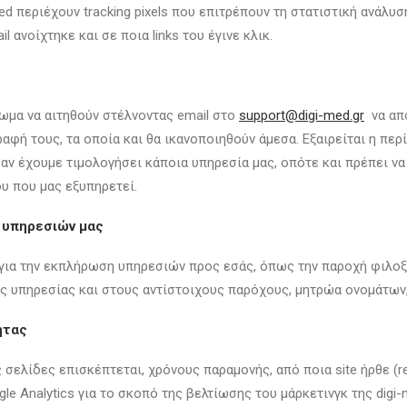
ed περιέχουν tracking pixels που επιτρέπουν τη στατιστική ανάλυ
l ανοίχτηκε και σε ποια links του έγινε κλικ.
ίωμα να αιτηθούν στέλνοντας email στο
support@digi-med.gr
να απο
ραφή τους, τα οποία και θα ικανοποιηθούν άμεσα. Εξαιρείται η πε
αν έχουμε τιμολογήσει κάποια υπηρεσία μας, οπότε και πρέπει να
υ που μας εξυπηρετεί.
 υπηρεσιών μας
για την εκπλήρωση υπηρεσιών προς εσάς, όπως την παροχή φιλοξε
ης υπηρεσίας και στους αντίστοιχους παρόχους, μητρώα ονομάτων,
ητας
σελίδες επισκέπτεται, χρόνους παραμονής, από ποια site ήρθε (re
e Analytics για το σκοπό της βελτίωσης του μάρκετινγκ της digi