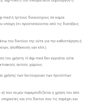
ς digi-med ή του πνευματικού δημιουργού ή
i-med ή τρίτους δικαιούχους σε καμία
υ υπόψη ότι προστατεύονται από τις διατάξεις
μέσω του δικτύου της ούτε για την καθυστέρηση ή
ίων, αποθήκευση ιών κλπ.).
η του χρήστη. Η digi-med δεν εγγυάται ούτε
δικτυακούς αυτούς χώρους.
και χρήσης των λειτουργιών των προϊόντων
ο α) που να μην παρεμποδίζεται η χρήση του από
 υπηρεσίες και στο δίκτυο που τις παρέχει και