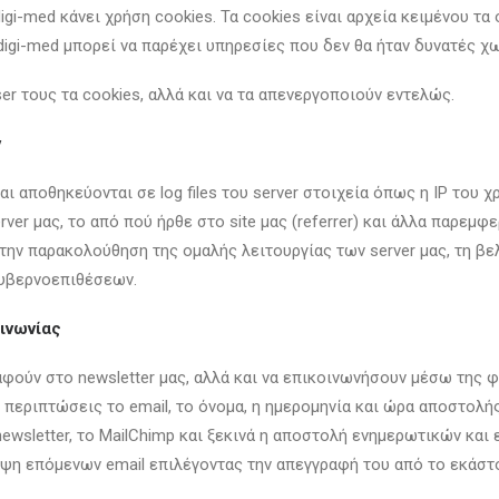
igi-med κάνει χρήση cookies. Τα cookies είναι αρχεία κειμένου τ
digi-med μπορεί να παρέχει υπηρεσίες που δεν θα ήταν δυνατές χω
r τους τα cookies, αλλά και να τα απενεργοποιούν εντελώς.
ν
αι αποθηκεύονται σε log files του server στοιχεία όπως η IP του χ
ver μας, το από πού ήρθε στο site μας (referrer) και άλλα παρεμφ
την παρακολούθηση της ομαλής λειτουργίας των server μας, τη βε
υβερνοεπιθέσεων.
ινωνίας
ραφούν στο newsletter μας, αλλά και να επικοινωνήσουν μέσω της
 περιπτώσεις το email, το όνομα, η ημερομηνία και ώρα αποστολής
ewsletter, το MailChimp και ξεκινά η αποστολή ενημερωτικών και
ήψη επόμενων email επιλέγοντας την απεγγραφή του από το εκάστο