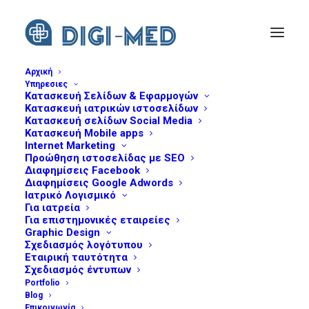
Αρχική
Υπηρεσιες
Κατασκευή Σελίδων & Εφαρμογών
desktop-dermatologyclinic-peeling
Κατασκευή ιατρικών ιστοσελίδων
Home
Αννέτα Γράψα
desktop-dermatologyclinic-peeling
Κατασκευή σελίδων Social Media
Κατασκευή Mobile apps
Internet Marketing
Προώθηση ιστοσελίδας με SEO
Διαφημίσεις Facebook
Διαφημίσεις Google Adwords
Ιατρικό Λογισμικό
Για ιατρεία
Για επιστημονικές εταιρείες
Graphic Design
Σχεδιασμός λογότυπου
Εταιρική ταυτότητα
Σχεδιασμός έντυπων
Portfolio
Blog
Επικοινωνία