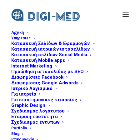
Αρχική
Υπηρεσιες
Κατασκευή Σελίδων & Εφαρμογών
24-dihmerida-website-sample
Κατασκευή ιατρικών ιστοσελίδων
Home
24η Διημερίδα "Στ. Χατζηγιάννης"
Κατασκευή σελίδων Social Media
Κατασκευή Mobile apps
24-dihmerida-website-sample
Internet Marketing
Προώθηση ιστοσελίδας με SEO
Διαφημίσεις Facebook
Διαφημίσεις Google Adwords
Ιατρικό Λογισμικό
Για ιατρεία
Για επιστημονικές εταιρείες
Graphic Design
Σχεδιασμός λογότυπου
Εταιρική ταυτότητα
Σχεδιασμός έντυπων
Portfolio
Blog
Επικοινωνία