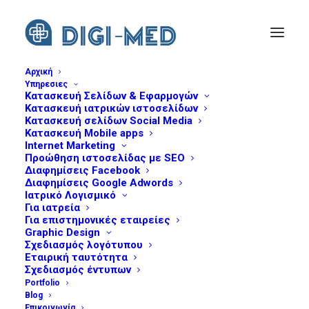
Αρχική
Υπηρεσιες
Κατασκευή Σελίδων & Εφαρμογών
desktop-10o-sxoleio-speakers
Κατασκευή ιατρικών ιστοσελίδων
Home
10ο Σχολείο Κλνικής Ηπατολογίας
Κατασκευή σελίδων Social Media
Κατασκευή Mobile apps
desktop-10o-sxoleio-speakers
Internet Marketing
Προώθηση ιστοσελίδας με SEO
Διαφημίσεις Facebook
Διαφημίσεις Google Adwords
Ιατρικό Λογισμικό
Για ιατρεία
Για επιστημονικές εταιρείες
Graphic Design
Σχεδιασμός λογότυπου
Εταιρική ταυτότητα
Σχεδιασμός έντυπων
Portfolio
Blog
Επικοινωνία