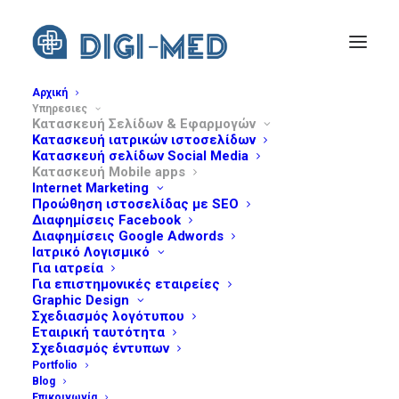
Αρχική
Υπηρεσιες
Κατασκευή Σελίδων & Εφαρμογών
Κατασκευή ιατρικών ιστοσελίδων
Κατασκευή σελίδων Social Media
Κατασκευή Mobile apps
Internet Marketing
ΚΑΤΑΣΚΕΥΉ MOBILE
Προώθηση ιστοσελίδας με SEO
Διαφημίσεις Facebook
Διαφημίσεις Google Adwords
APPS
Ιατρικό Λογισμικό
Για ιατρεία
Για επιστημονικές εταιρείες
Graphic Design
Σχεδιασμός λογότυπου
Εταιρική ταυτότητα
Η κατασκευή μιας mobile εφαρμογής, σας
Σχεδιασμός έντυπων
Portfolio
δίνει την δυνατότητα να ξεχωρίσετε και να
Blog
γίνετε πιο ανταγωνιστικοί, προσελκύοντας
Επικοινωνία