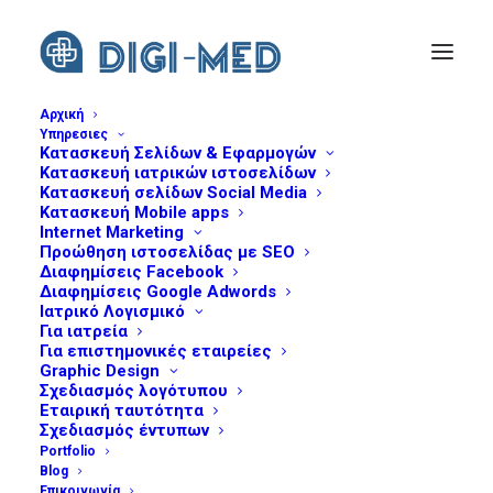
Αρχική
Υπηρεσιες
Κατασκευή Σελίδων & Εφαρμογών
software-for-private-practices
Κατασκευή ιατρικών ιστοσελίδων
Home
Header | Υπηρεσίες | Λογισμικό για ιατρεία
Κατασκευή σελίδων Social Media
Κατασκευή Mobile apps
software-for-private-practices
Internet Marketing
Προώθηση ιστοσελίδας με SEO
Διαφημίσεις Facebook
Διαφημίσεις Google Adwords
Ιατρικό Λογισμικό
Για ιατρεία
Για επιστημονικές εταιρείες
Graphic Design
Σχεδιασμός λογότυπου
Εταιρική ταυτότητα
Σχεδιασμός έντυπων
Portfolio
Blog
Επικοινωνία