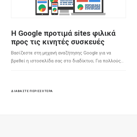
8 παράγοντες επιτυχίας μιας
ιατρικής ιστοσελίδας
Ενώ οι οπτικές προτιμήσεις κάθε ατόμου είναι
ς…
διαφορετικές, υπάρχουν κάποιες οικουμενικές αρχές
που…
ΔΙΑΒΆΣΤΕ ΠΕΡΙΣΣΌΤΕΡΑ