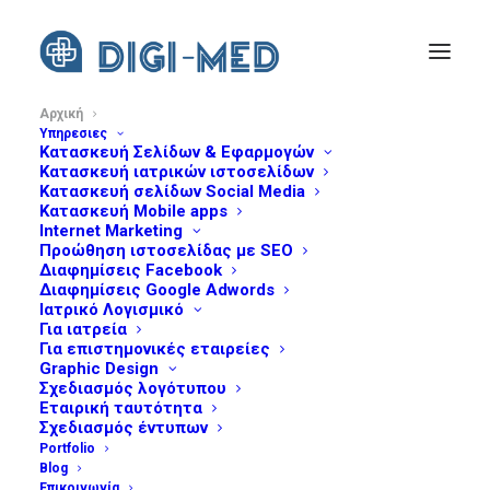
Αρχική
Υπηρεσιες
Κατασκευή Σελίδων & Εφαρμογών
Κατασκευή ιατρικών ιστοσελίδων
Κατασκευή σελίδων Social Media
Κατασκευή Mobile apps
Internet Marketing
Προώθηση ιστοσελίδας με SEO
Διαφημίσεις Facebook
Διαφημίσεις Google Adwords
Ιατρικό Λογισμικό
ΙΑΤΡΙΚΟ MARKETING
Για ιατρεία
Για επιστημονικές εταιρείες
Graphic Design
Σχεδιασμός λογότυπου
Εταιρική ταυτότητα
Σχεδιασμός έντυπων
Εδραιώστε την
διαδικτυακή σας
Portfolio
Blog
παρουσία
και αυξήστε το
πελατολόγιό
Επικοινωνία